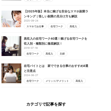
【2025年版】本当に稼げる安全なスマホ副業ラ
ンキング｜怪しい副業の見分け方も解説
2025-09-24
スマホでお仕事
在宅ワーク
高収入
高収入の在宅ワーク40選！稼げる在宅ワークを
収入別・種類別に徹底解説！
2019-07-18
在宅ワーク
高収入
主婦
在宅バイトとは 家でできる仕事のおすすめ8選
と注意点
2024-06-27
在宅ワーク
メリット/デメリット
高収入
カテゴリで記事を探す